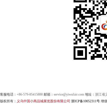
客服电话：
+86-579-85415888
邮箱：
service@yiwufair.com
地址：
浙江省
版权所有：
义乌中国小商品城展览股份有限公司
浙ICP备10052311号
增值