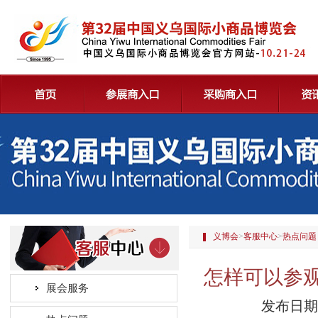
义博会
>
客服中心
>
热点问题
怎样可以参
展会服务
发布日期：